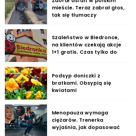
Zaorał asfalt w polskim
mieście. Teraz zabrał głos,
tak się tłumaczy
Szaleństwo w Biedronce,
na klientów czekają akcje
1+1 gratis. Czas tylko do
końca dnia
Podsyp doniczki z
bratkami. Obsypią się
kwiatami
Menopauza wymaga
ciężarów. Trenerka
wyjaśnia, jak dopasować
trening do kobiecego