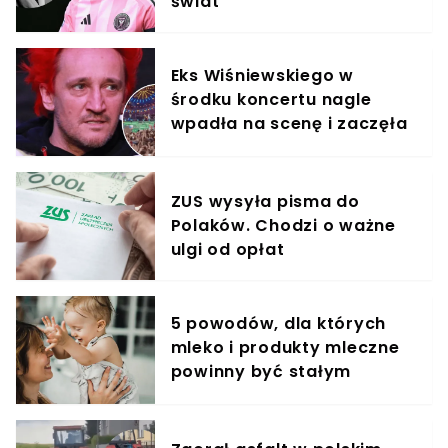
świat
Eks Wiśniewskiego w
środku koncertu nagle
wpadła na scenę i zaczęła
krzyczeć. Publika zamarła
ZUS wysyła pisma do
Polaków. Chodzi o ważne
ulgi od opłat
5 powodów, dla których
mleko i produkty mleczne
powinny być stałym
elementem diety roczniaka