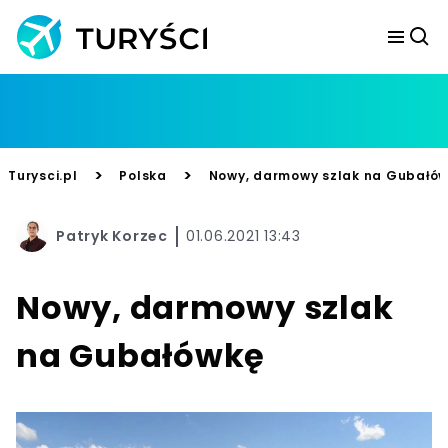
>
>
Turysci.pl
Polska
Nowy, darmowy szlak na Gubałó
Patryk Korzec
01.06.2021 13:43
Nowy, darmowy szlak
na Gubałówkę