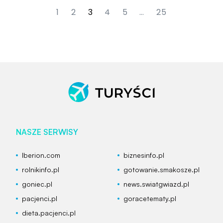
1
2
3
4
5
…
25
NASZE SERWISY
Iberion.com
biznesinfo.pl
rolnikinfo.pl
gotowanie.smakosze.pl
goniec.pl
news.swiatgwiazd.pl
pacjenci.pl
goracetematy.pl
dieta.pacjenci.pl