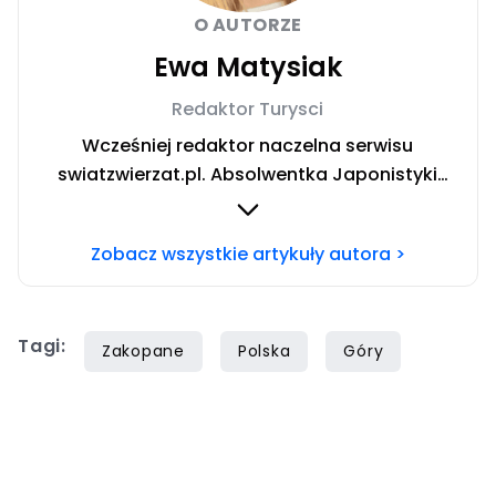
O AUTORZE
Ewa Matysiak
Redaktor Turysci
Wcześniej redaktor naczelna serwisu
swiatzwierzat.pl. Absolwentka Japonistyki
Uniwersytetu Warszawskiego. W trakcie
rocznego wyjazdu stypendialnego prowadziła
Zobacz wszystkie artykuły autora >
badania nad relacją człowiek-pies oraz roli
domowych pupili w japońskiej kulturze. W życiu
prywatnym niestrudzona podróżniczka
Tagi:
poszukująca szczęścia w licznych pasjach.
Zakopane
Polska
Góry