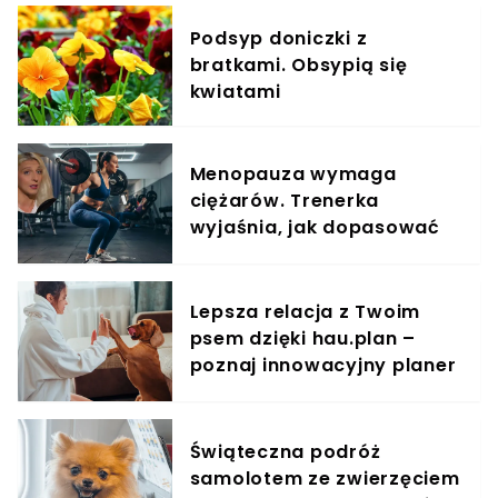
schowku
Podsyp doniczki z
bratkami. Obsypią się
kwiatami
Menopauza wymaga
ciężarów. Trenerka
wyjaśnia, jak dopasować
trening do kobiecego
organizmu
Lepsza relacja z Twoim
psem dzięki hau.plan –
poznaj innowacyjny planer
treningowy
Świąteczna podróż
samolotem ze zwierzęciem