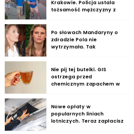
Krakowie. Policja ustala
tożsamość mężczyzny z
nagrania
Po słowach Mandaryny o
zdradzie Pola nie
wytrzymała. Tak
odpowiedziała
Nie pij tej butelki. GIS
ostrzega przed
chemicznym zapachem w
znanym napoju
Nowe opłaty w
popularnych liniach
lotniczych. Teraz zapłacisz
za umieszczenie bagażu w