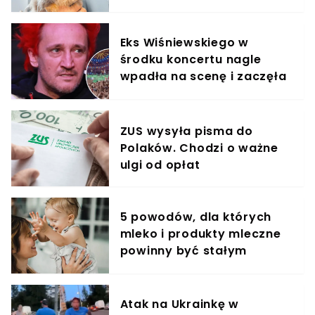
Eks Wiśniewskiego w
środku koncertu nagle
wpadła na scenę i zaczęła
krzyczeć. Publika zamarła
ZUS wysyła pisma do
Polaków. Chodzi o ważne
ulgi od opłat
5 powodów, dla których
mleko i produkty mleczne
powinny być stałym
elementem diety roczniaka
Atak na Ukrainkę w