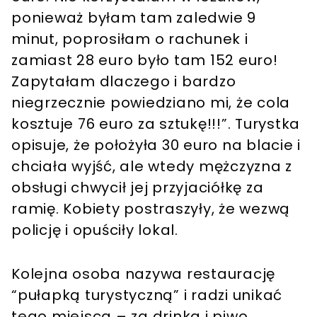
ponieważ byłam tam zaledwie 9
minut, poprosiłam o rachunek i
zamiast 28 euro było tam 152 euro!
Zapytałam dlaczego i bardzo
niegrzecznie powiedziano mi, że cola
kosztuje 76 euro za sztukę!!!”. Turystka
opisuje, że położyła 30 euro na blacie i
chciała wyjść, ale wtedy mężczyzna z
obsługi chwycił jej przyjaciółkę za
ramię. Kobiety postraszyły, że wezwą
policję i opuściły lokal.
Kolejna osoba nazywa restaurację
“pułapką turystyczną” i radzi unikać
tego miejsca – za drinka i piwo