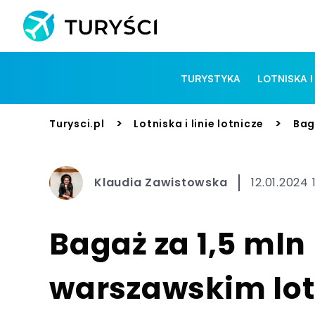
TURYSTYKA
LOTNISKA I
>
>
Turysci.pl
Lotniska i linie lotnicze
Bag
Klaudia Zawistowska
12.01.2024 
Bagaż za 1,5 ml
warszawskim lot