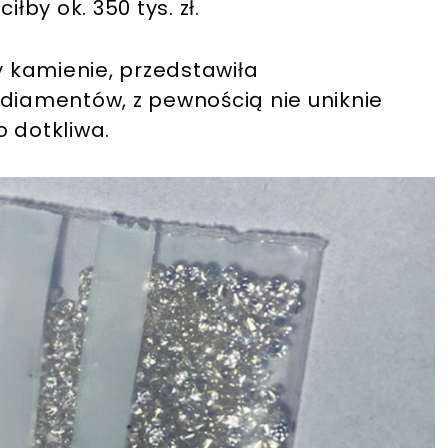
łby ok. 350 tys. zł.
y kamienie, przedstawiła
 diamentów, z pewnością nie uniknie
 dotkliwa.