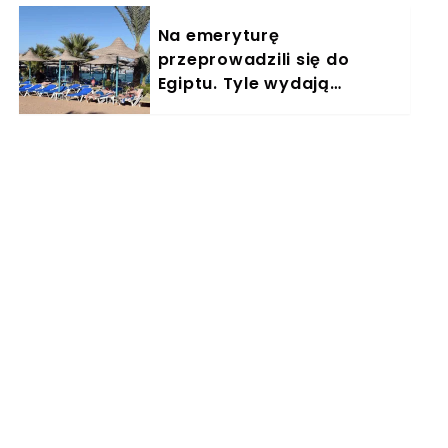
Na emeryturę
przeprowadzili się do
Egiptu. Tyle wydają
miesięcznie. "Jemy
głównie w restauracjach"