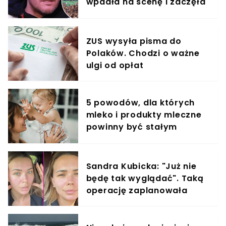
wpadła na scenę i zaczęła
krzyczeć. Publika zamarła
ZUS wysyła pisma do
Polaków. Chodzi o ważne
ulgi od opłat
5 powodów, dla których
mleko i produkty mleczne
powinny być stałym
elementem diety roczniaka
Sandra Kubicka: "Już nie
będę tak wyglądać". Taką
operację zaplanowała