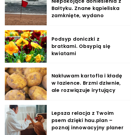
Niepokojące doniesienia z
Bałtyku. Znane kąpieliska
zamknięte, wydano
ostrzeżenia
Podsyp doniczki z
bratkami. Obsypią się
kwiatami
Nakłuwam kartofla i kładę
w łazience. Brzmi dziwnie,
ale rozwiązuje irytujący
problem
Lepsza relacja z Twoim
psem dzięki hau.plan –
poznaj innowacyjny planer
treningowy