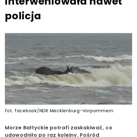
interweniowała nawet
policja
fot. facebook/NDR Mecklenburg-Vorpommern
Morze Bałtyckie potrafi zaskakiwać, co
udowodniło po raz kolejny. Pośród