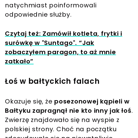
natychmiast poinformowali
odpowiednie służby.
Czytaj też: Zamówił kotleta, frytki i
surówkę w "Suntago". “Jak
zobaczyłem paragon, to aż mnie
zatkało”
Łoś w bałtyckich falach
Okazuje się, że
posezonowej kąpieli w
Bałtyku zapragnął nie kto inny jak łoś
.
Zwierzę znajdowało się na wyspie z
polskiej strony. Choć na początku