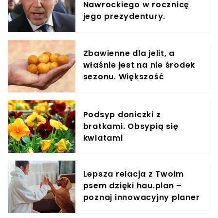
Nawrockiego w rocznicę
jego prezydentury.
Nagranie obiegło Polskę
Zbawienne dla jelit, a
właśnie jest na nie środek
sezonu. Większość
powinna jeść garściami
Podsyp doniczki z
bratkami. Obsypią się
kwiatami
Lepsza relacja z Twoim
psem dzięki hau.plan –
poznaj innowacyjny planer
treningowy