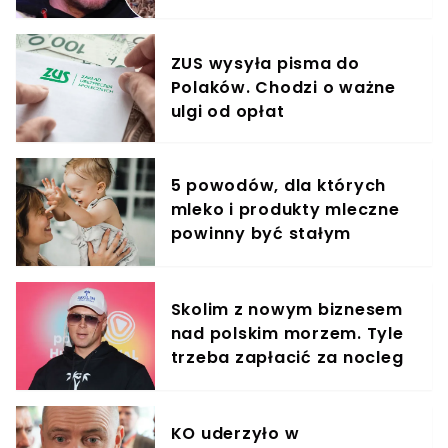
krzyczeć. Publika zamarła
ZUS wysyła pisma do
Polaków. Chodzi o ważne
ulgi od opłat
5 powodów, dla których
mleko i produkty mleczne
powinny być stałym
elementem diety roczniaka
Skolim z nowym biznesem
nad polskim morzem. Tyle
trzeba zapłacić za nocleg
u "króla latino"
KO uderzyło w