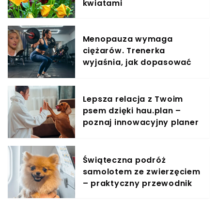
kwiatami
Menopauza wymaga
ciężarów. Trenerka
wyjaśnia, jak dopasować
trening do kobiecego
organizmu
Lepsza relacja z Twoim
psem dzięki hau.plan –
poznaj innowacyjny planer
treningowy
Świąteczna podróż
samolotem ze zwierzęciem
– praktyczny przewodnik