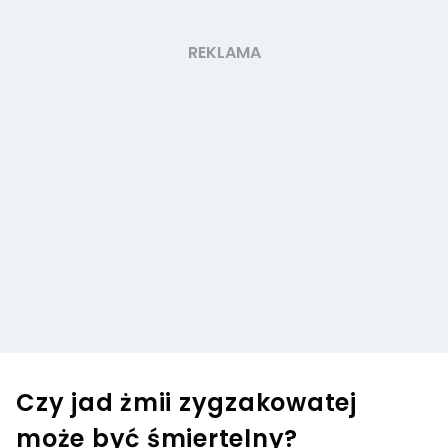
Czy jad żmii zygzakowatej
może być śmiertelny?