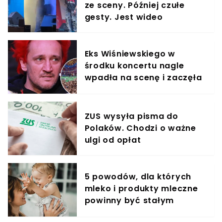
ze sceny. Później czułe
gesty. Jest wideo
Eks Wiśniewskiego w
środku koncertu nagle
wpadła na scenę i zaczęła
krzyczeć. Publika zamarła
ZUS wysyła pisma do
Polaków. Chodzi o ważne
ulgi od opłat
5 powodów, dla których
mleko i produkty mleczne
powinny być stałym
elementem diety roczniaka