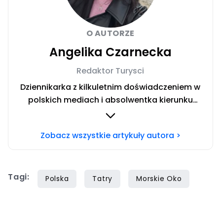
O AUTORZE
Angelika Czarnecka
Redaktor Turysci
Dziennikarka z kilkuletnim doświadczeniem w
polskich mediach i absolwentka kierunku
Dziennikarstwo i Komunikacja Społeczna w
Społecznej Akademii Nauk w Warszawie.
Zobacz wszystkie artykuły autora >
Miłośniczka włoskich regionów. Uwielbiam
dzielić się wskazówkami dotyczącymi
budżetowego podróżowania po świecie.
Tagi:
Polska
Tatry
Morskie Oko