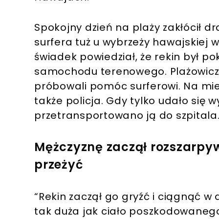
Spokojny dzień na plaży zakłócił dr
surfera tuż u wybrzeży hawajskiej
świadek powiedział, że rekin był p
samochodu terenowego. Plażowicze
próbowali pomóc surferowi. Na miejs
także policja. Gdy tylko udało się 
przetransportowano ją do szpitala
Mężczyznę zaczął rozszarpyw
przeżyć
“Rekin zaczął go gryźć i ciągnąć w d
tak duża jak ciało poszkodowanego.