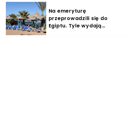
Na emeryturę
przeprowadzili się do
Egiptu. Tyle wydają
miesięcznie. "Jemy
głównie w restauracjach"