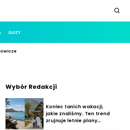
A
QUIZY
żowicze
Wybór Redakcji
Koniec tanich wakacji,
jakie znaliśmy. Ten trend
zrujnuje letnie plany
Polaków