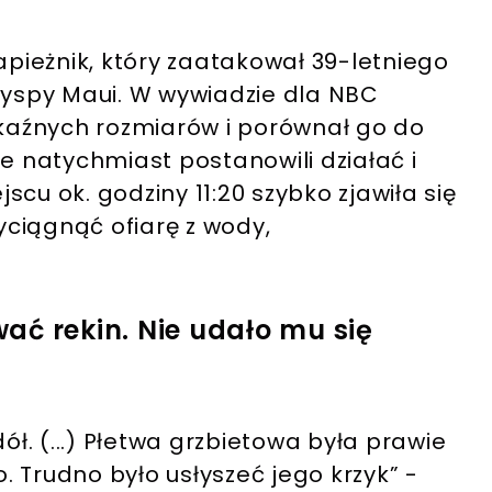
apieżnik, który zaatakował 39-letniego
 wyspy Maui. W wywiadzie dla NBC
okaźnych rozmiarów i porównał go do
 natychmiast postanowili działać i
cu ok. godziny 11:20 szybko zjawiła się
wyciągnąć ofiarę z wody,
.
ać rekin. Nie udało mu się
ół. (...) Płetwa grzbietowa była prawie
 Trudno było usłyszeć jego krzyk” -