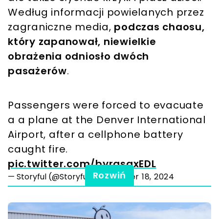
Według informacji powielanych przez
zagraniczne media,
podczas chaosu,
który zapanował, niewielkie
obrażenia odniosło dwóch
pasażerów
.
Passengers were forced to evacuate
a a plane at the Denver International
Airport, after a cellphone battery
caught fire.
pic.twitter.com/byrqsaxEDL
Rozwiń
— Storyful (@Storyful)
November 18, 2024