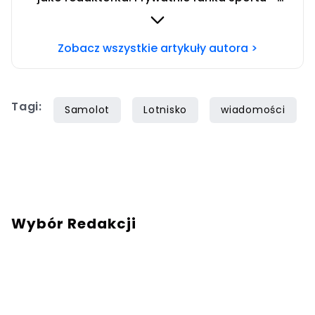
zwłaszcza siatkówki i miłośniczka zwierząt.
Szczęśliwa posiadaczka cavaliera.
Zobacz wszystkie artykuły autora >
Tagi:
Samolot
Lotnisko
wiadomości
Wybór Redakcji