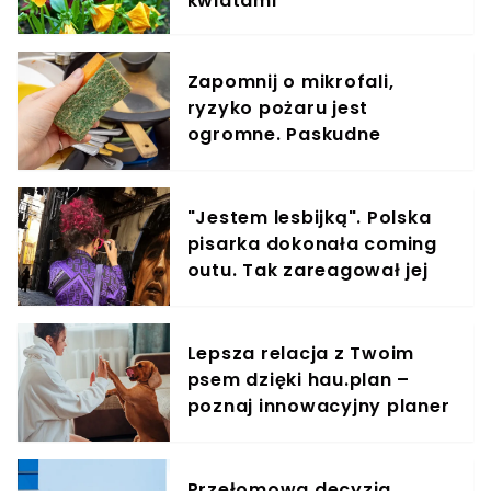
kwiatami
Zapomnij o mikrofali,
ryzyko pożaru jest
ogromne. Paskudne
bakterie z gąbki usuwam
tak
"Jestem lesbijką". Polska
pisarka dokonała coming
outu. Tak zareagował jej
syn
Lepsza relacja z Twoim
psem dzięki hau.plan –
poznaj innowacyjny planer
treningowy
Przełomowa decyzja