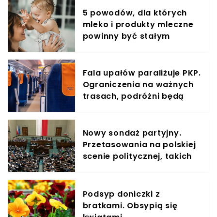
5 powodów, dla których
mleko i produkty mleczne
powinny być stałym
elementem diety roczniaka
Fala upałów paraliżuje PKP.
Ograniczenia na ważnych
trasach, podróżni będą
jechać dłużej
Nowy sondaż partyjny.
Przetasowania na polskiej
scenie politycznej, takich
wyników nie było od lat
Podsyp doniczki z
bratkami. Obsypią się