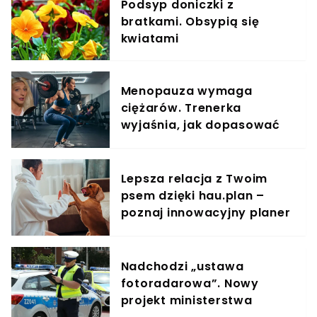
Podsyp doniczki z
bratkami. Obsypią się
kwiatami
Menopauza wymaga
ciężarów. Trenerka
wyjaśnia, jak dopasować
trening do kobiecego
organizmu
Lepsza relacja z Twoim
psem dzięki hau.plan –
poznaj innowacyjny planer
treningowy
Nadchodzi „ustawa
fotoradarowa”. Nowy
projekt ministerstwa