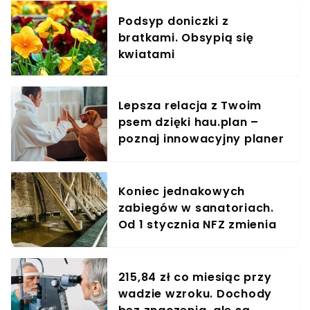
Podsyp doniczki z
bratkami. Obsypią się
kwiatami
Lepsza relacja z Twoim
psem dzięki hau.plan –
poznaj innowacyjny planer
treningowy
Koniec jednakowych
zabiegów w sanatoriach.
Od 1 stycznia NFZ zmienia
zasady dla kuracjuszy
215,84 zł co miesiąc przy
wadzie wzroku. Dochody