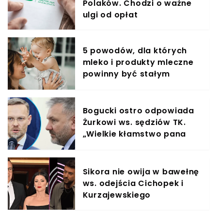
Polaków. Chodzi o ważne
ulgi od opłat
5 powodów, dla których
mleko i produkty mleczne
powinny być stałym
elementem diety roczniaka
Bogucki ostro odpowiada
Żurkowi ws. sędziów TK.
„Wielkie kłamstwo pana
ministra"
Sikora nie owija w bawełnę
ws. odejścia Cichopek i
Kurzajewskiego