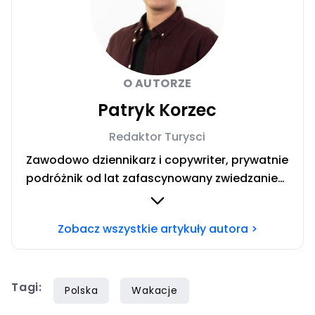
O AUTORZE
Patryk Korzec
Redaktor Turysci
Zawodowo dziennikarz i copywriter, prywatnie
podróżnik od lat zafascynowany zwiedzaniem
świata autostopem oraz poznawaniem
obcych kultur. Warsztat dziennikarski
Zobacz wszystkie artykuły autora >
doskonalony m.in. w takich mediach jak Radio
Sygnały, Nasze Miasto Opole, Muzyczny
Horyzont, Pro Radio, Rock Radio w Grupie
Tagi:
Radiowej Agory oraz Pikio.pl. Zamiłowanie do
Polska
Wakacje
turystyki, połączone z pasją dziennikarską,