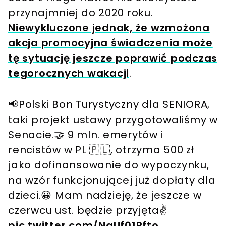
przynajmniej do 2020 roku.
Niewykluczone jednak, że wzmożona
akcja promocyjna świadczenia może
tę sytuację jeszcze poprawić podczas
tegorocznych wakacji
.
📢Polski Bon Turystyczny dla SENIORA,
taki projekt ustawy przygotowaliśmy w
Senacie.🤝 9 mln. emerytów i
rencistów w PL 🇵🇱, otrzyma 500 zł
jako dofinansowanie do wypoczynku,
na wzór funkcjonującej już dopłaty dla
dzieci.😀 Mam nadzieję, że jeszcze w
czerwcu ust. będzie przyjęta✌️
pic.twitter.com/NgUf01Pfto