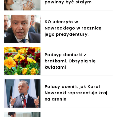
powinny być stałym
elementem diety roczniaka
KO uderzyło w
Nawrockiego w rocznicę
jego prezydentury.
Nagranie obiegło Polskę
Podsyp doniczki z
bratkami. Obsypią się
kwiatami
Polacy ocenili, jak Karol
Nawrocki reprezentuje kraj
na arenie
międzynarodowej. Wyniki
sondażu