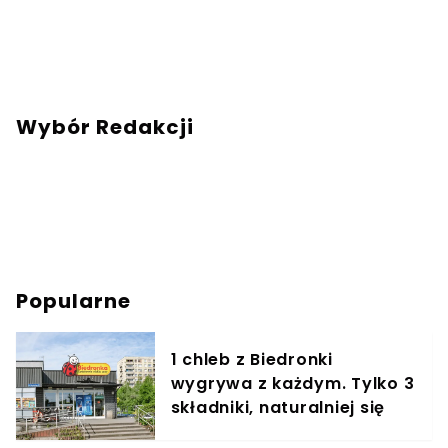
zaowocowało zaangażowaniem w tworzenie
portalu Turyści.pl. Chcesz się ze mną
skontaktować? Napisz adresowaną do mnie
wiadomość na mail:
redakcja@turysci.pl
.
Wybór Redakcji
Popularne
1 chleb z Biedronki
wygrywa z każdym. Tylko 3
składniki, naturalniej się
nie da