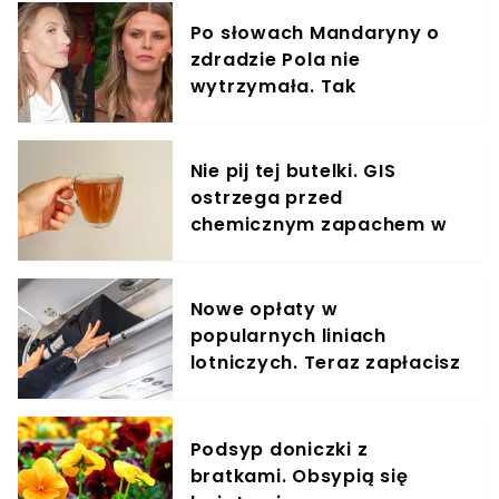
Po słowach Mandaryny o
zdradzie Pola nie
wytrzymała. Tak
odpowiedziała
Nie pij tej butelki. GIS
ostrzega przed
chemicznym zapachem w
znanym napoju
Nowe opłaty w
popularnych liniach
lotniczych. Teraz zapłacisz
za umieszczenie bagażu w
schowku
Podsyp doniczki z
bratkami. Obsypią się