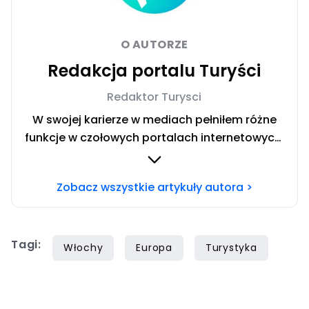
O AUTORZE
Redakcja portalu Turyści
Redaktor Turysci
W swojej karierze w mediach pełniłem różne
funkcje w czołowych portalach internetowych.
Od redaktora, po redaktora naczelnego.
Obecnie wydawca portalu Turyści.pl.
Zobacz wszystkie artykuły autora >
Podróżuję najchętniej po Polsce, uwielbiam
nasze piękne morze i wspaniałe góry. Starówki
polskich miast też mają dla mnie dużo uroku.
Tagi:
Włochy
Europa
Turystyka