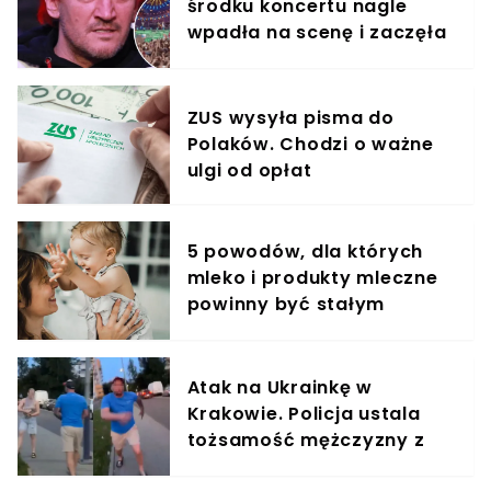
środku koncertu nagle
wpadła na scenę i zaczęła
krzyczeć. Publika zamarła
ZUS wysyła pisma do
Polaków. Chodzi o ważne
ulgi od opłat
5 powodów, dla których
mleko i produkty mleczne
powinny być stałym
elementem diety roczniaka
Atak na Ukrainkę w
Krakowie. Policja ustala
tożsamość mężczyzny z
nagrania