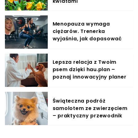
kwiatami
Menopauza wymaga
ciężarów. Trenerka
wyjaśnia, jak dopasować
trening do kobiecego
organizmu
Lepsza relacja z Twoim
psem dzięki hau.plan –
poznaj innowacyjny planer
treningowy
Świąteczna podróż
samolotem ze zwierzęciem
– praktyczny przewodnik