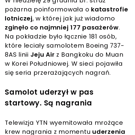
W niedzielę 29 grudnia br. straż
pożarna poinformowała o
katastrofie
lotniczej
, w której jak już wiadomo
zginęło co najmniej 177 pasażerów
.
Na pokładzie było łącznie 181 osób,
które leciały samolotem Boeing 737-
8AS linii
Jeju Air
z Bangkoku do Muan
w Korei Południowej. W sieci pojawiła
się seria przerażających nagrań.
Samolot uderzył w pas
startowy. Są nagrania
Telewizja YTN wyemitowała mrożące
krew nagrania z momentu
uderzenia