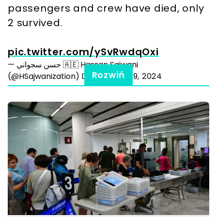
passengers and crew have died, only
2 survived.
pic.twitter.com/ySvRwdqOxi
— حسن سجواني 🇦🇪 Hassan Sajwani
Rozwiń
(@HSajwanization)
December 29, 2024