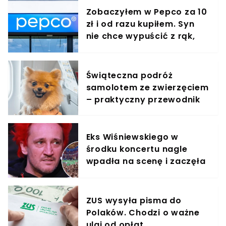
Zobaczyłem w Pepco za 10
zł i od razu kupiłem. Syn
nie chce wypuścić z rąk,
jest zachwycony
Świąteczna podróż
samolotem ze zwierzęciem
– praktyczny przewodnik
Eks Wiśniewskiego w
środku koncertu nagle
wpadła na scenę i zaczęła
krzyczeć. Publika zamarła
ZUS wysyła pisma do
Polaków. Chodzi o ważne
ulgi od opłat