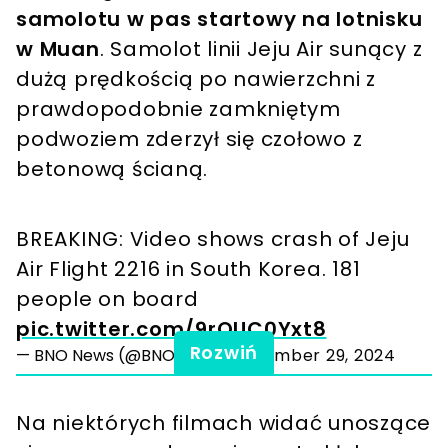
samolotu w pas startowy na lotnisku
w Muan
. Samolot linii Jeju Air sunący z
dużą prędkością po nawierzchni z
prawdopodobnie zamkniętym
podwoziem zderzył się czołowo z
betonową ścianą.
BREAKING: Video shows crash of Jeju
Air Flight 2216 in South Korea. 181
people on board
pic.twitter.com/9rQUC0Yxt8
Rozwiń
— BNO News (@BNONews)
December 29, 2024
Na niektórych filmach widać unoszące