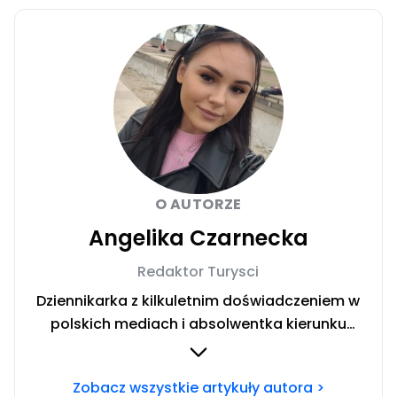
O AUTORZE
Angelika Czarnecka
Redaktor Turysci
Dziennikarka z kilkuletnim doświadczeniem w
polskich mediach i absolwentka kierunku
Dziennikarstwo i Komunikacja Społeczna w
Społecznej Akademii Nauk w Warszawie.
Zobacz wszystkie artykuły autora >
Miłośniczka włoskich regionów. Uwielbiam