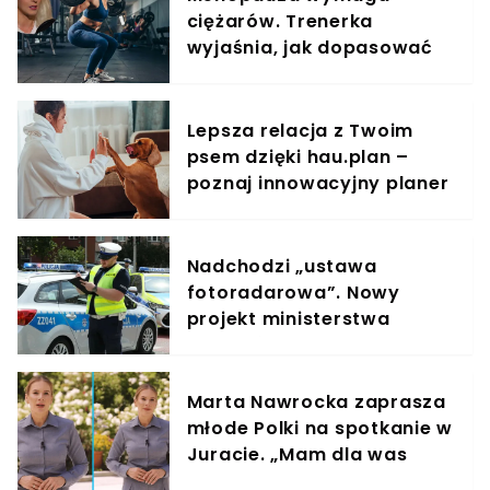
ciężarów. Trenerka
wyjaśnia, jak dopasować
trening do kobiecego
organizmu
Lepsza relacja z Twoim
psem dzięki hau.plan –
poznaj innowacyjny planer
treningowy
Nadchodzi „ustawa
fotoradarowa”. Nowy
projekt ministerstwa
ułatwi ściganie wykroczeń
Marta Nawrocka zaprasza
młode Polki na spotkanie w
Juracie. „Mam dla was
wyjątkowe zaproszenie”