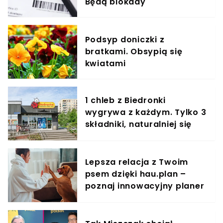
Będą blokady
Podsyp doniczki z
bratkami. Obsypią się
kwiatami
1 chleb z Biedronki
wygrywa z każdym. Tylko 3
składniki, naturalniej się
nie da
Lepsza relacja z Twoim
psem dzięki hau.plan –
poznaj innowacyjny planer
treningowy