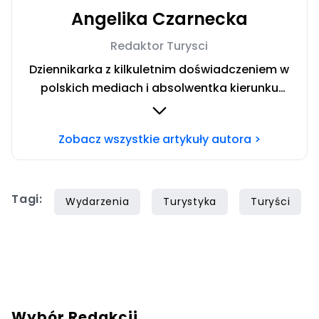
Angelika Czarnecka
Redaktor Turysci
Dziennikarka z kilkuletnim doświadczeniem w
polskich mediach i absolwentka kierunku
Dziennikarstwo i Komunikacja Społeczna w
Społecznej Akademii Nauk w Warszawie.
Zobacz wszystkie artykuły autora >
Miłośniczka włoskich regionów. Uwielbiam
dzielić się wskazówkami dotyczącymi
budżetowego podróżowania po świecie.
Tagi:
Wydarzenia
Turystyka
Turyści
Wybór Redakcji