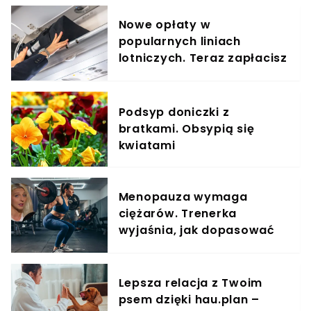
Nowe opłaty w
popularnych liniach
lotniczych. Teraz zapłacisz
za umieszczenie bagażu w
schowku
Podsyp doniczki z
bratkami. Obsypią się
kwiatami
Menopauza wymaga
ciężarów. Trenerka
wyjaśnia, jak dopasować
trening do kobiecego
organizmu
Lepsza relacja z Twoim
psem dzięki hau.plan –