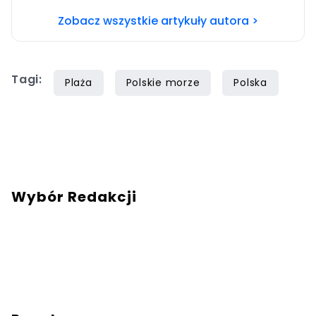
Obecnie wydawca portalu Turyści.pl.
Zobacz wszystkie artykuły autora >
Podróżuję najchętniej po Polsce, uwielbiam
nasze piękne morze i wspaniałe góry. Starówki
polskich miast też mają dla mnie dużo uroku.
Tagi:
Plaża
Polskie morze
Polska
Wybór Redakcji