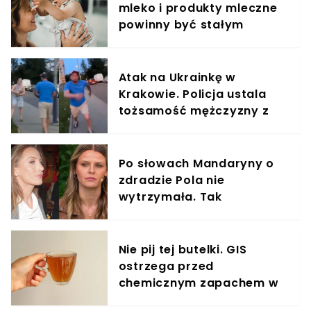
mleko i produkty mleczne
powinny być stałym
elementem diety roczniaka
Atak na Ukrainkę w
Krakowie. Policja ustala
tożsamość mężczyzny z
nagrania
Po słowach Mandaryny o
zdradzie Pola nie
wytrzymała. Tak
odpowiedziała
Nie pij tej butelki. GIS
ostrzega przed
chemicznym zapachem w
znanym napoju