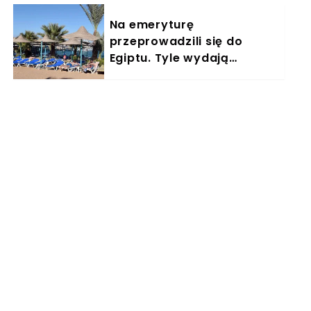
Na emeryturę
przeprowadzili się do
Egiptu. Tyle wydają
miesięcznie. "Jemy
głównie w restauracjach"