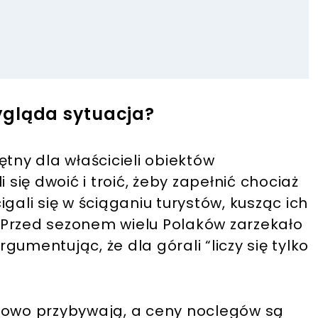
ygląda sytuacja?
tny dla właścicieli obiektów
li się dwoić i troić, żeby zapełnić chociaż
gali się w ściąganiu turystów, kusząc ich
 Przed sezonem wielu Polaków zarzekało
rgumentując, że dla górali “liczy się tylko
sowo przybywają, a ceny noclegów są