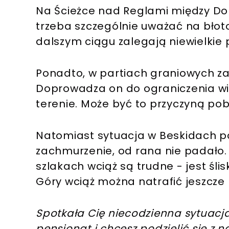
Na Ścieżce nad Reglami między Do
trzeba szczególnie uważać na błot
dalszym ciągu zalegają niewielkie p
Ponadto, w partiach graniowych z
Doprowadza on do ograniczenia widz
terenie. Może być to przyczyną pob
Natomiast sytuacja w Beskidach po
zachmurzenie, od rana nie padało.
szlakach wciąż są trudne - jest śli
Góry wciąż można natrafić jeszcze 
Spotkała Cię niecodzienna sytuacja
pensjonat i chcesz podzielić się z 