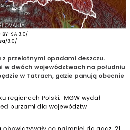
 BY-SA 3.0/
sa/3.0/
 z przelotnymi opadami deszczu.
mi w dwóch województwach na południu
będzie w Tatrach, gdzie panują obecnie
lku regionach Polski. IMGW wydał
rzed burzami dla województw
ą obowiązywały co najmniej do godz. 21.