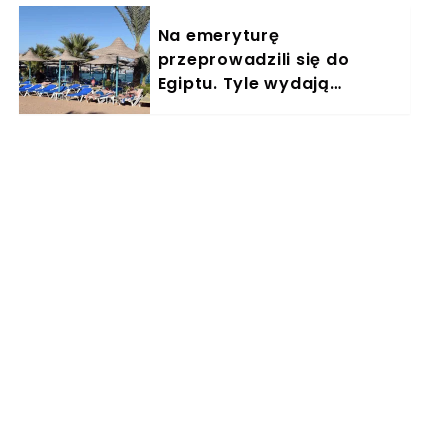
Na emeryturę
przeprowadzili się do
Egiptu. Tyle wydają
miesięcznie. "Jemy
głównie w restauracjach"