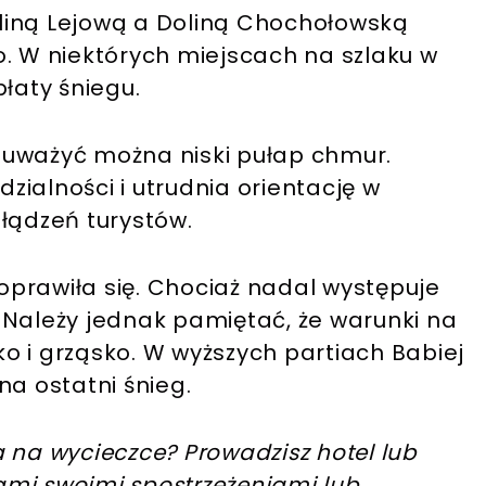
liną Lejową a Doliną Chochołowską
o. W niektórych miejscach na szlaku w
łaty śniegu.
auważyć można niski pułap chmur.
ialności i utrudnia orientację w
łądzeń turystów.
prawiła się. Chociaż nadal występuje
 Należy jednak pamiętać, że warunki na
sko i grząsko. W wyższych partiach Babiej
na ostatni śnieg.
 na wycieczce? Prowadzisz hotel lub
nami swoimi spostrzeżeniami lub