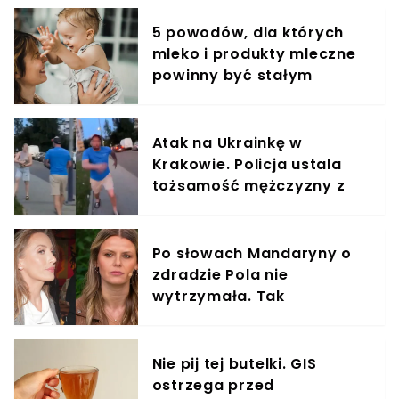
5 powodów, dla których
mleko i produkty mleczne
powinny być stałym
elementem diety roczniaka
Atak na Ukrainkę w
Krakowie. Policja ustala
tożsamość mężczyzny z
nagrania
Po słowach Mandaryny o
zdradzie Pola nie
wytrzymała. Tak
odpowiedziała
Nie pij tej butelki. GIS
ostrzega przed