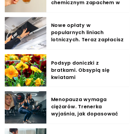
chemicznym zapachem w
znanym napoju
Nowe opłaty w
popularnych liniach
lotniczych. Teraz zapłacisz
za umieszczenie bagażu w
schowku
Podsyp doniczki z
bratkami. Obsypią się
kwiatami
Menopauza wymaga
ciężarów. Trenerka
wyjaśnia, jak dopasować
trening do kobiecego
organizmu