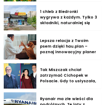
1 chleb z Biedronki
wygrywa z każdym. Tylko 3
składniki, naturalniej się
nie da
Lepsza relacja z Twoim
psem dzięki hau.plan –
poznaj innowacyjny planer
treningowy
Tak Miszczak chciał
zatrzymać Cichopek w
Polsacie. Gdy to usłyszała,
odmówiła
Ryanair ma złe wieści dla
podróżnych. Te loty z