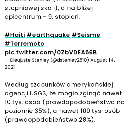
stopniowej skali), a najbliżej
epicentrum - 9. stopień.
#Haiti
#earthquake
#Seisme
#Terremoto
pic.twitter.com/0ZbVDEA56B
— Dieujuste Stenley (@dstenley2610)
August 14,
2021
Według szacunków amerykańskiej
agencji USGS, że mogło zginąć nawet
10 tys. osób (prawdopodobieństwo na
poziomie 35%), a nawet 100 tys. osób
(prawdopodobieństwo 28%).