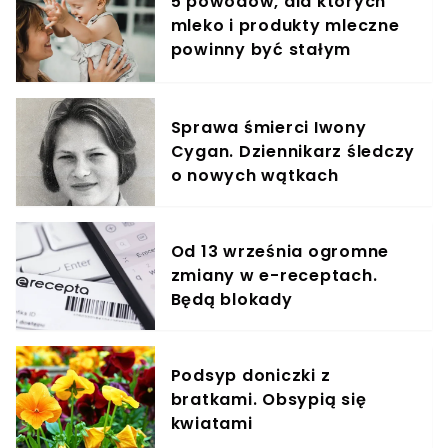
5 powodów, dla których
mleko i produkty mleczne
powinny być stałym
elementem diety roczniaka
Sprawa śmierci Iwony
Cygan. Dziennikarz śledczy
o nowych wątkach
Od 13 września ogromne
zmiany w e-receptach.
Będą blokady
Podsyp doniczki z
bratkami. Obsypią się
kwiatami