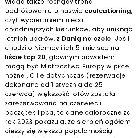
widać także rosnący trend
podróżowania o nazwie
coolcationing,
czyli wybieraniem nieco
chłodniejszych kierunków, aby uniknąć
letnich upałów,
z Danią na czele.
Jeśli
chodzi o Niemcy i ich 5. miejsce
na
liście top 20,
głównym powodem
mogą być Mistrzostwa Europy w piłce
nożnej. O ile dotychczas (rezerwacje
dokonane od 1 stycznia do 25
czerwca) większość lotów została
zarezerwowana na czerwiec i
początek lipca, to dane całoroczne za
rok 2023 pokazują, że sierpień ogółem
cieszy się większą popularnością