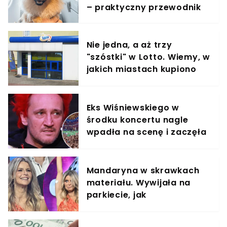
– praktyczny przewodnik
Nie jedna, a aż trzy
"szóstki" w Lotto. Wiemy, w
jakich miastach kupiono
szczęśliwe kupony
Eks Wiśniewskiego w
środku koncertu nagle
wpadła na scenę i zaczęła
krzyczeć. Publika zamarła
Mandaryna w skrawkach
materiału. Wywijała na
parkiecie, jak
profesjonalistka