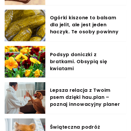
powinna jeść garściami
Ogórki kiszone to balsam
dla jelit, ale jest jeden
haczyk. Te osoby powinny
omijać je szerokim łukiem
Podsyp doniczki z
bratkami. Obsypią się
kwiatami
Lepsza relacja z Twoim
psem dzięki hau.plan –
poznaj innowacyjny planer
treningowy
Świąteczna podróż