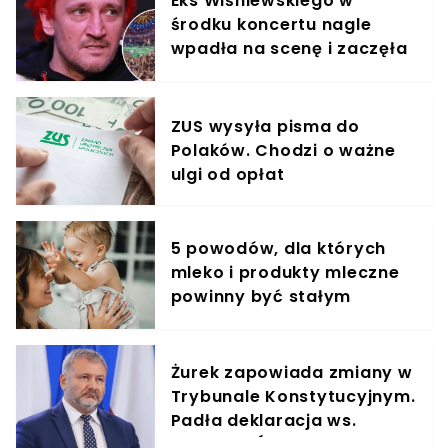
Eks Wiśniewskiego w
środku koncertu nagle
wpadła na scenę i zaczęła
krzyczeć. Publika zamarła
ZUS wysyła pisma do
Polaków. Chodzi o ważne
ulgi od opłat
5 powodów, dla których
mleko i produkty mleczne
powinny być stałym
elementem diety roczniaka
Żurek zapowiada zmiany w
Trybunale Konstytucyjnym.
Padła deklaracja ws.
Bogdana Święczkowskiego