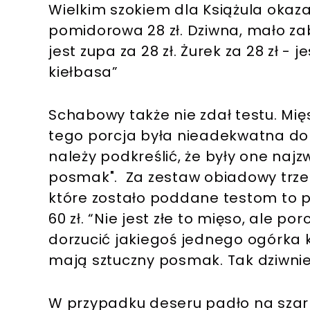
Wielkim szokiem dla Książula okaza
pomidorowa 28 zł. Dziwna, mało za
jest zupa za 28 zł. Żurek za 28 zł -
kiełbasa”
Schabowy także nie zdał testu. Mię
tego porcja była nieadekwatna do 
należy podkreślić, że były one najz
posmak". Za zestaw obiadowy trzeb
które zostało poddane testom to p
60 zł. “Nie jest złe to mięso, ale po
dorzucić jakiegoś jednego ogórka k
mają sztuczny posmak. Tak dziwnie 
W przypadku deseru padło na szarlo