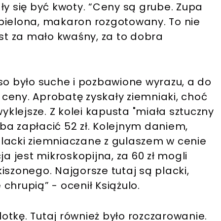
ły się być kwoty. “Ceny są grube. Zupa
bielona, makaron rozgotowany. To nie
 jest za mało kwaśny, za to dobra
so było suche i pozbawione wyrazu, a do
ceny. Aprobatę zyskały ziemniaki, choć
wyklejsze. Z kolei kapusta "miała sztuczny
a zapłacić 52 zł. Kolejnym daniem,
lacki ziemniaczane z gulaszem w cenie
rcja jest mikroskopijna, za 60 zł mogli
iszonego. Najgorsze tutaj są placki,
chrupią” - ocenił Książulo.
tkę. Tutaj również było rozczarowanie.