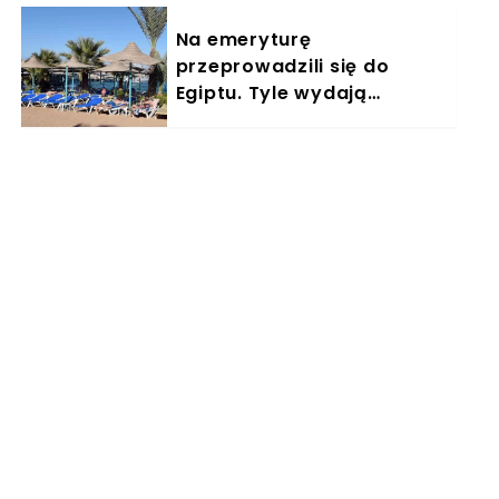
Na emeryturę
przeprowadzili się do
Egiptu. Tyle wydają
miesięcznie. "Jemy
głównie w restauracjach"