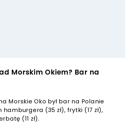
nad Morskim Okiem? Bar na
a Morskie Oko był bar na Polanie
amburgera (35 zł), frytki (17 zł),
erbatę (11 zł).