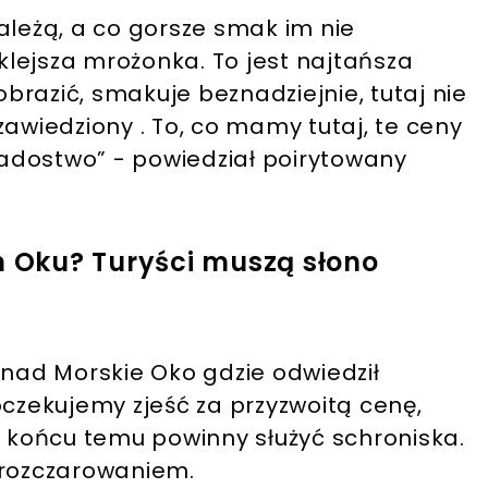
ależą, a co gorsze smak im nie
lejsza mrożonka. To jest najtańsza
razić, smakuje beznadziejnie, tutaj nie
zawiedziony . To, co mamy tutaj, te ceny
ziadostwo” - powiedział poirytowany
m Oku? Turyści muszą słono
 nad Morskie Oko gdzie odwiedził
oczekujemy zjeść za przyzwoitą cenę,
końcu temu powinny służyć schroniska.
ć rozczarowaniem.