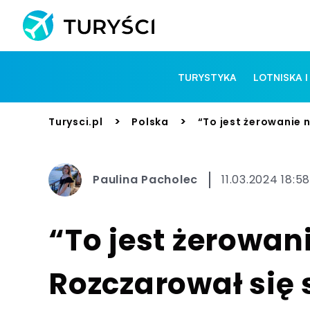
TURYSTYKA
LOTNISKA I
>
>
Turysci.pl
Polska
“To jest żerowanie 
Paulina Pacholec
11.03.2024 18:58
“To jest żerowan
Rozczarował się