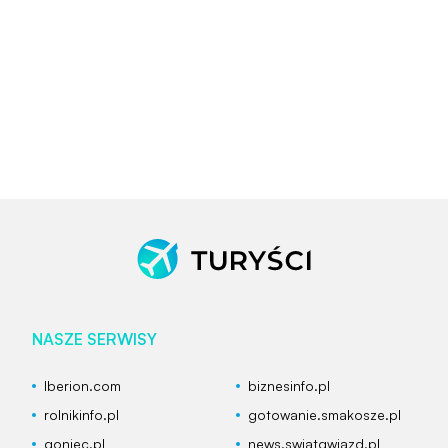
NASZE SERWISY
Iberion.com
biznesinfo.pl
rolnikinfo.pl
gotowanie.smakosze.pl
goniec.pl
news.swiatgwiazd.pl