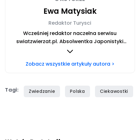
Ewa Matysiak
Redaktor Turysci
Wcześniej redaktor naczelna serwisu
swiatzwierzat.pl. Absolwentka Japonistyki
Uniwersytetu Warszawskiego. W trakcie
rocznego wyjazdu stypendialnego prowadziła
Zobacz wszystkie artykuły autora >
badania nad relacją człowiek-pies oraz roli
domowych pupili w japońskiej kulturze. W życiu
prywatnym niestrudzona podróżniczka
Tagi:
poszukująca szczęścia w licznych pasjach.
Zwiedzanie
Polska
Ciekawostki