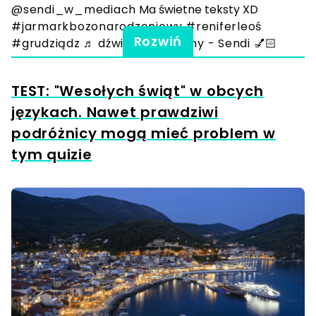
@sendi_w_mediach
Ma świetne teksty XD
#jarmarkbozonarodzeniowy
#reniferleoś
Rozwiń
#grudziądz
♬ dźwięk oryginalny - Sendi 💅🏻
TEST: "Wesołych świąt" w obcych
językach. Nawet prawdziwi
podróżnicy mogą mieć problem w
tym quizie