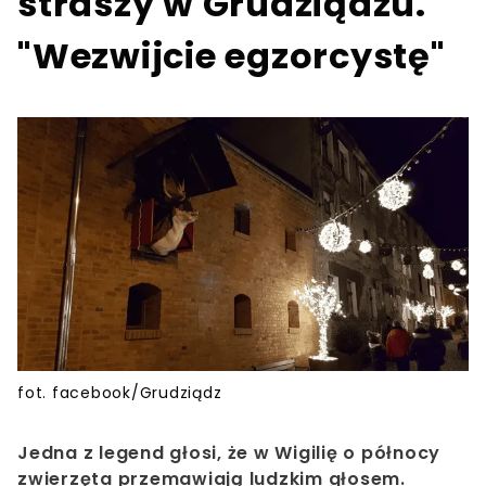
straszy w Grudziądzu.
"Wezwijcie egzorcystę"
fot. facebook/Grudziądz
Jedna z legend głosi, że w Wigilię o północy
zwierzęta przemawiają ludzkim głosem.