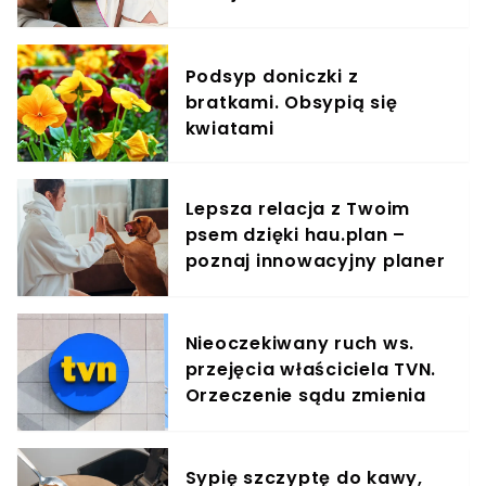
Polsatu ciężko ją poznać
Podsyp doniczki z
bratkami. Obsypią się
kwiatami
Lepsza relacja z Twoim
psem dzięki hau.plan –
poznaj innowacyjny planer
treningowy
Nieoczekiwany ruch ws.
przejęcia właściciela TVN.
Orzeczenie sądu zmienia
sytuację
Sypię szczyptę do kawy,