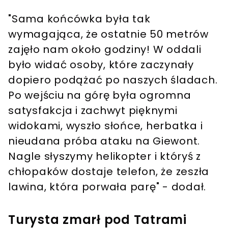
"Sama końcówka była tak
wymagająca, że ostatnie 50 metrów
zajęło nam około godziny! W oddali
było widać osoby, które zaczynały
dopiero podążać po naszych śladach.
Post udostępniony przez Michał Materla (@michal_materla)
Po wejściu na górę była ogromna
satysfakcja i zachwyt pięknymi
widokami, wyszło słońce, herbatka i
nieudana próba ataku na Giewont.
Nagle słyszymy helikopter i któryś z
chłopaków dostaje telefon, że zeszła
lawina, która porwała parę" - dodał.
Turysta zmarł pod Tatrami