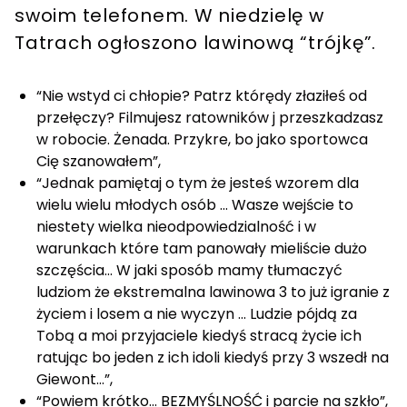
swoim telefonem. W niedzielę w
Tatrach ogłoszono lawinową “trójkę”.
“Nie wstyd ci chłopie? Patrz którędy złaziłeś od
przełęczy? Filmujesz ratowników j przeszkadzasz
w robocie. Żenada. Przykre, bo jako sportowca
Cię szanowałem”,
“Jednak pamiętaj o tym że jesteś wzorem dla
wielu wielu młodych osób ... Wasze wejście to
niestety wielka nieodpowiedzialność i w
warunkach które tam panowały mieliście dużo
szczęścia... W jaki sposób mamy tłumaczyć
ludziom że ekstremalna lawinowa 3 to już igranie z
życiem i losem a nie wyczyn ... Ludzie pójdą za
Tobą a moi przyjaciele kiedyś stracą życie ich
ratując bo jeden z ich idoli kiedyś przy 3 wszedł na
Giewont…”,
“Powiem krótko... BEZMYŚLNOŚĆ i parcie na szkło”,