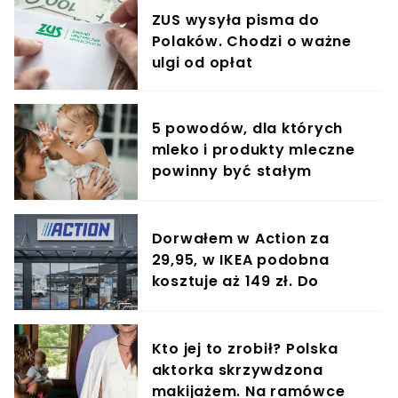
ZUS wysyła pisma do
Polaków. Chodzi o ważne
ulgi od opłat
5 powodów, dla których
mleko i produkty mleczne
powinny być stałym
elementem diety roczniaka
Dorwałem w Action za
29,95, w IKEA podobna
kosztuje aż 149 zł. Do
kuchni nie ma lepszego
cudeńka
Kto jej to zrobił? Polska
aktorka skrzywdzona
makijażem. Na ramówce