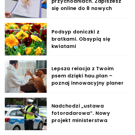
przychodniach. Zapiszesz
się online do 8 nowych
specjalistów
Podsyp doniczki z
bratkami. Obsypią się
kwiatami
Lepsza relacja z Twoim
psem dzięki hau.plan –
poznaj innowacyjny planer
treningowy
Nadchodzi „ustawa
fotoradarowa”. Nowy
projekt ministerstwa
ułatwi ściganie wykroczeń