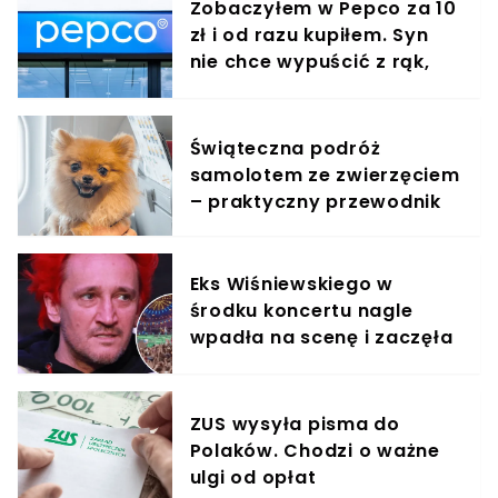
Zobaczyłem w Pepco za 10
zł i od razu kupiłem. Syn
nie chce wypuścić z rąk,
jest zachwycony
Świąteczna podróż
samolotem ze zwierzęciem
– praktyczny przewodnik
Eks Wiśniewskiego w
środku koncertu nagle
wpadła na scenę i zaczęła
krzyczeć. Publika zamarła
ZUS wysyła pisma do
Polaków. Chodzi o ważne
ulgi od opłat