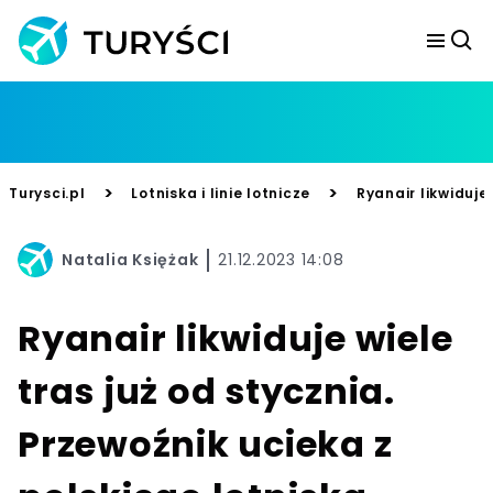
>
>
Turysci.pl
Lotniska i linie lotnicze
Ryanair likwiduje
Natalia Księżak
21.12.2023 14:08
Ryanair likwiduje wiele
tras już od stycznia.
Przewoźnik ucieka z