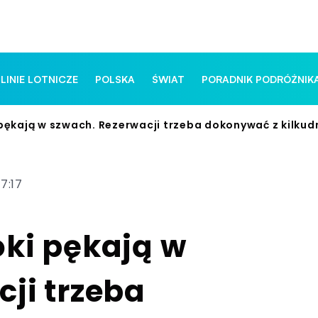
 LINIE LOTNICZE
POLSKA
ŚWIAT
PORADNIK PODRÓŻNIK
 pękają w szwach. Rezerwacji trzeba dokonywać z kilk
7:17
oki pękają w
ji trzeba