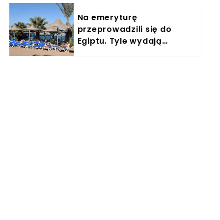
Na emeryturę
przeprowadzili się do
Egiptu. Tyle wydają
miesięcznie. "Jemy
głównie w restauracjach"