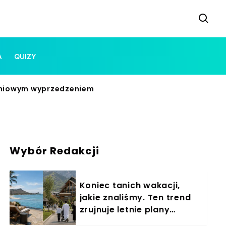
A
QUIZY
udniowym wyprzedzeniem
Wybór Redakcji
Koniec tanich wakacji,
jakie znaliśmy. Ten trend
zrujnuje letnie plany
Polaków