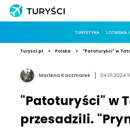
TURYSTYKA
LOTNISKA I
>
>
Turysci.pl
Polska
"Patoturyści" w Tat
Marlena Kaczmarek
04.01.2024 1
"Patoturyści" w 
przesadzili. "Pr