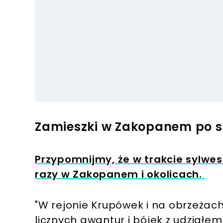
Zamieszki w Zakopanem po s
Przypomnijmy, że w trakcie sylwest
razy w Zakopanem i okolicach.
"W rejonie Krupówek i na obrzeża
licznych awantur i bójek z udziałe