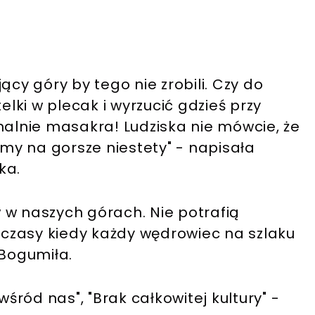
ący góry by tego nie zrobili. Czy do
elki w plecak i wyrzucić gdzieś przy
malnie masakra! Ludziska nie mówcie, że
amy na gorsze niestety" - napisała
zka.
 w naszych górach. Nie potrafią
czasy kiedy każdy wędrowiec na szlaku
 Bogumiła.
wśród nas", "Brak całkowitej kultury" -