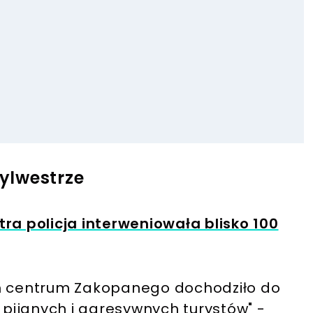
ylwestrze
ra policja interweniowała blisko 100
ch centrum Zakopanego dochodziło do
m pijanych i agresywnych turystów" -