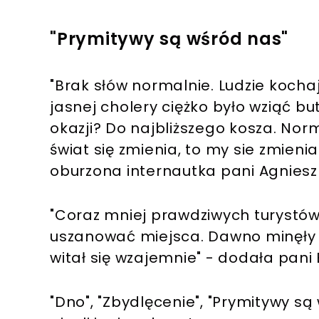
"Prymitywy są wśród nas"
"Brak słów normalnie. Ludzie kochaj
jasnej cholery ciężko było wziąć but
okazji? Do najbliższego kosza. Nor
świat się zmienia, to my sie zmieni
oburzona internautka pani Agnies
"Coraz mniej prawdziwych turystów
uszanować miejsca. Dawno minęły 
witał się wzajemnie" - dodała pani
"Dno", "Zbydlęcenie", "Prymitywy są 