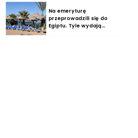
Na emeryturę
przeprowadzili się do
Egiptu. Tyle wydają
miesięcznie. "Jemy
głównie w restauracjach"