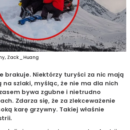
phy, Zack_Huang
 brakuje. Niektórzy turyści za nic mają
 na szlaki, myśląc, że nie ma dla nich
 czasem bywa zgubne i nietrudno
ach. Zdarza się, że za zlekceważenie
oką karę grzywny. Takiej właśnie
rii.