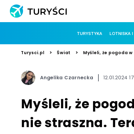
TURYSTYKA
LOTNISKA I
>
>
Turysci.pl
Świat
Myśleli, że pogoda w
Angelika Czarnecka
12.01.2024 1
Myśleli, że pogo
nie straszna. Te