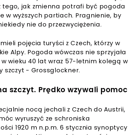
z tego, jak zmienna potrafi być pogoda
e w wyższych partiach. Pragnienie, by
niekiedy nie do przezwyciężenia.
ieli pojęcia turyści z Czech, którzy w
kie Alpy. Pogoda wówczas nie sprzyjała
w wieku 40 lat wraz 57-letnim kolegą w
zy szczyt - Grossglockner.
na szczyt. Prędko wzywali pomoc
cjalnie nocą jechali z Czech do Austrii,
 móc wyruszyć ze schroniska
ści 1920 m n.p.m. 6 stycznia synoptycy