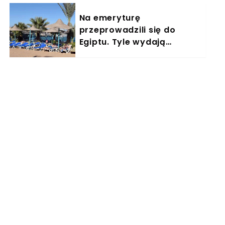
Na emeryturę
przeprowadzili się do
Egiptu. Tyle wydają
miesięcznie. "Jemy
głównie w restauracjach"