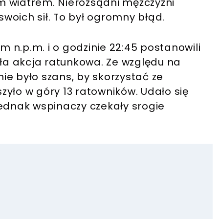
nym wiatrem. Nierozsądni mężczyźni
woich sił. To był ogromny błąd.
 m n.p.m. i o godzinie 22:45 postanowili
a akcja ratunkowa. Ze względu na
ie było szans, by skorzystać ze
yło w góry 13 ratowników. Udało się
jednak wspinaczy czekały srogie