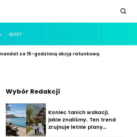
A
QUIZY
y mandat za 15-godzinną akcję ratunkową
Wybór Redakcji
Koniec tanich wakacji,
jakie znaliśmy. Ten trend
zrujnuje letnie plany
Polaków