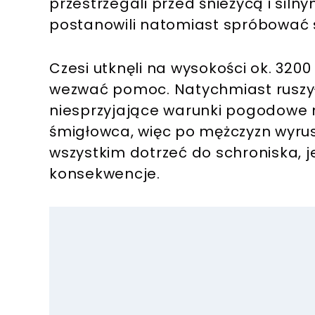
przestrzegali przed śnieżycą i sil
postanowili natomiast spróbować s
Czesi utknęli na wysokości ok. 3200
wezwać pomoc. Natychmiast ruszył
niesprzyjające warunki pogodowe n
śmigłowca, więc po mężczyzn wyrusz
wszystkim dotrzeć do schroniska, 
konsekwencje.