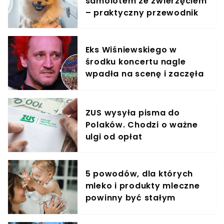
samolotem ze zwierzęciem
– praktyczny przewodnik
Eks Wiśniewskiego w
środku koncertu nagle
wpadła na scenę i zaczęła
krzyczeć. Publika zamarła
ZUS wysyła pisma do
Polaków. Chodzi o ważne
ulgi od opłat
5 powodów, dla których
mleko i produkty mleczne
powinny być stałym
elementem diety roczniaka