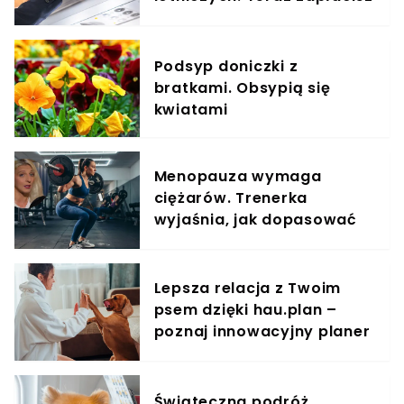
za umieszczenie bagażu w
schowku
Podsyp doniczki z
bratkami. Obsypią się
kwiatami
Menopauza wymaga
ciężarów. Trenerka
wyjaśnia, jak dopasować
trening do kobiecego
organizmu
Lepsza relacja z Twoim
psem dzięki hau.plan –
poznaj innowacyjny planer
treningowy
Świąteczna podróż