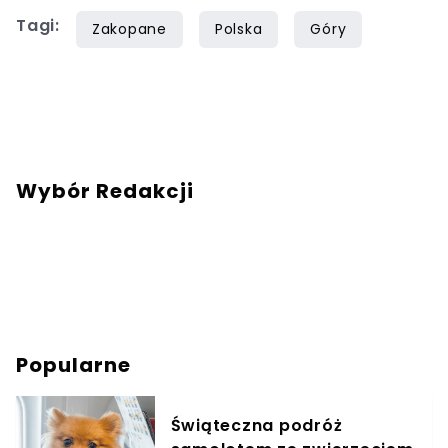
Tagi:
obce kultury. Do redakcji Turystów dołączyła
Zakopane
Polska
Góry
kierowana przede wszystkim ciekawością
świata i zamiłowaniem do pisania. Chcesz się
ze mną skontaktować? Napisz adresowaną do
mnie wiadomość na mail:
redakcja@turysci.pl
.
Wybór Redakcji
Popularne
Świąteczna podróż