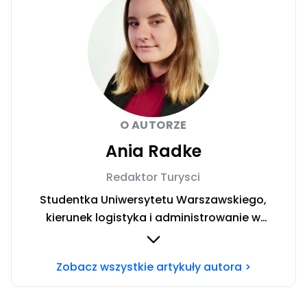
O AUTORZE
Ania Radke
Redaktor Turysci
Studentka Uniwersytetu Warszawskiego,
kierunek logistyka i administrowanie w
mediach. Przed dołączeniem do redakcji
pracowałam w agencjach PR. Kocham wielkie
Zobacz wszystkie artykuły autora >
miasta i wysokie góry, a sporty zimowe to mój
żywioł. Interesuje się społeczeństwem i sztuką
w każdej postaci, uwielbiam też poznawać