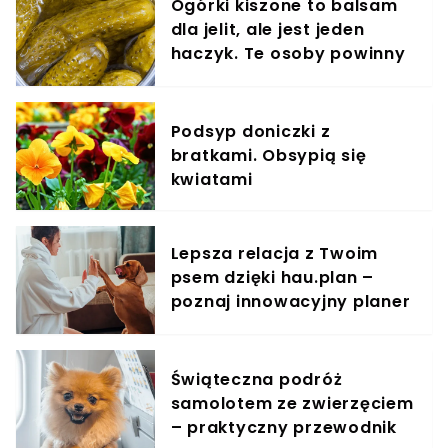
Ogórki kiszone to balsam
dla jelit, ale jest jeden
haczyk. Te osoby powinny
omijać je szerokim łukiem
Podsyp doniczki z
bratkami. Obsypią się
kwiatami
Lepsza relacja z Twoim
psem dzięki hau.plan –
poznaj innowacyjny planer
treningowy
Świąteczna podróż
samolotem ze zwierzęciem
– praktyczny przewodnik