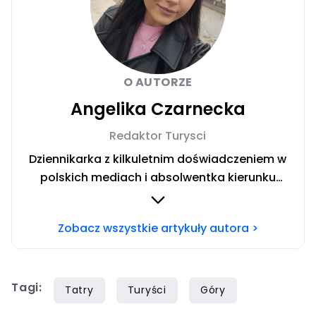
O AUTORZE
Angelika Czarnecka
Redaktor Turysci
Dziennikarka z kilkuletnim doświadczeniem w
polskich mediach i absolwentka kierunku
Dziennikarstwo i Komunikacja Społeczna w
Społecznej Akademii Nauk w Warszawie.
Zobacz wszystkie artykuły autora >
Miłośniczka włoskich regionów. Uwielbiam
dzielić się wskazówkami dotyczącymi
budżetowego podróżowania po świecie.
Tagi:
Tatry
Turyści
Góry