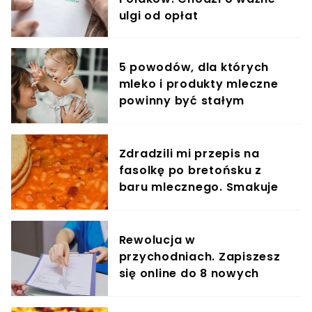
ulgi od opłat
5 powodów, dla których
mleko i produkty mleczne
powinny być stałym
elementem diety roczniaka
Zdradzili mi przepis na
fasolkę po bretońsku z
baru mlecznego. Smakuje
jak w PRL
Rewolucja w
przychodniach. Zapiszesz
się online do 8 nowych
specjalistów