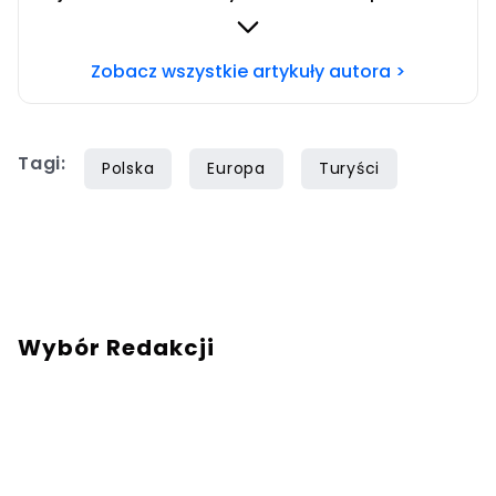
zwłaszcza siatkówki i miłośniczka zwierząt.
Szczęśliwa posiadaczka cavaliera.
Zobacz wszystkie artykuły autora >
Tagi:
Polska
Europa
Turyści
Wybór Redakcji