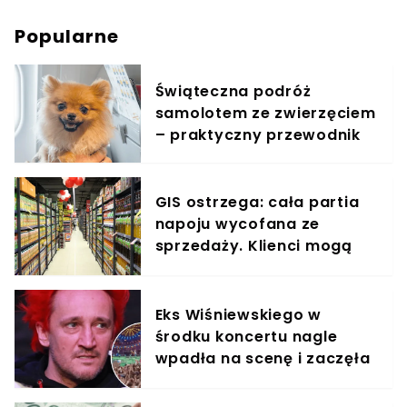
Popularne
Świąteczna podróż
samolotem ze zwierzęciem
– praktyczny przewodnik
GIS ostrzega: cała partia
napoju wycofana ze
sprzedaży. Klienci mogą
otrzymać zwrot pieniędzy
Eks Wiśniewskiego w
środku koncertu nagle
wpadła na scenę i zaczęła
krzyczeć. Publika zamarła