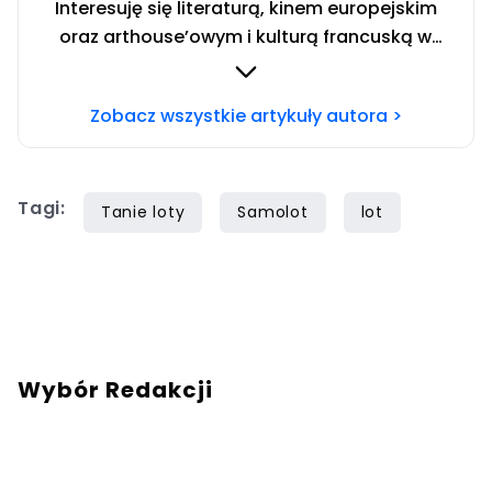
Interesuję się literaturą, kinem europejskim
oraz arthouse’owym i kulturą francuską w
każdym wydaniu. Tworzyłem treści m.in. dla i-D
Poland, Noizz, K MAG oraz Hiro. Chcesz się ze
Zobacz wszystkie artykuły autora >
mną skontaktować? Napisz adresowaną do
mnie wiadomość na mail:
redakcja@turysci.pl
.
Tagi:
Tanie loty
Samolot
lot
Wybór Redakcji