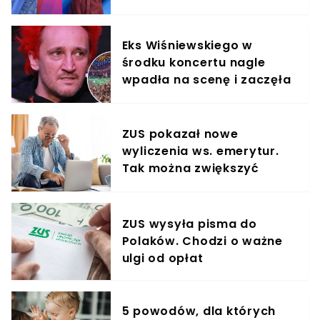
Viki Gabor
Eks Wiśniewskiego w
środku koncertu nagle
wpadła na scenę i zaczęła
krzyczeć. Publika zamarła
ZUS pokazał nowe
wyliczenia ws. emerytur.
Tak można zwiększyć
świadczenie o 80%
ZUS wysyła pisma do
Polaków. Chodzi o ważne
ulgi od opłat
5 powodów, dla których