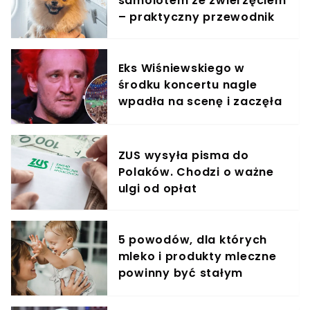
samolotem ze zwierzęciem
– praktyczny przewodnik
Eks Wiśniewskiego w
środku koncertu nagle
wpadła na scenę i zaczęła
krzyczeć. Publika zamarła
ZUS wysyła pisma do
Polaków. Chodzi o ważne
ulgi od opłat
5 powodów, dla których
mleko i produkty mleczne
powinny być stałym
elementem diety roczniaka