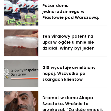
Pożar domu
jednorodzinnego w
Piastowie pod Warszawą.
11 zastępów straży walczy
z ogniem
Ten viralowy patent na
upał w ogóle u mnie nie
działał. Winny był jeden
błąd
GIS wycofuje uwielbiany
napój. Wszystko po
skargach klientów
Dramat w domu Akopa
Szostaka. Właśnie to
przekazał. "Za dużo emocji,