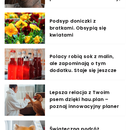
strachu i bezsilności"
Podsyp doniczki z
bratkami. Obsypią się
kwiatami
Polacy robią sok z malin,
ale zapominają o tym
dodatku. Staje się jeszcze
zdrowszy
Lepsza relacja z Twoim
psem dzięki hau.plan –
poznaj innowacyjny planer
treningowy
Świąteczna podróż