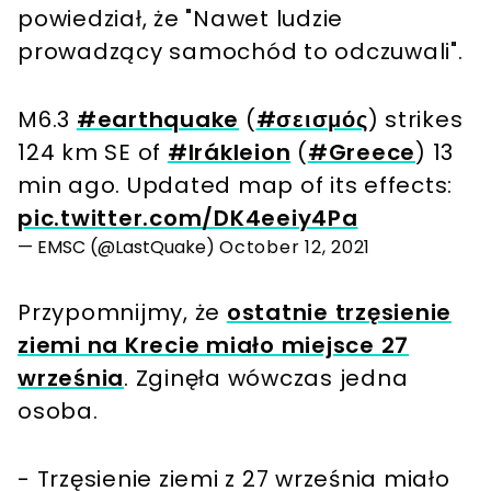
powiedział, że "Nawet ludzie
prowadzący samochód to odczuwali".
M6.3
#earthquake
(
#σεισμός
) strikes
124 km SE of
#Irákleion
(
#Greece
) 13
min ago. Updated map of its effects:
pic.twitter.com/DK4eeiy4Pa
— EMSC (@LastQuake)
October 12, 2021
Przypomnijmy, że
ostatnie trzęsienie
ziemi na Krecie miało miejsce 27
września
. Zginęła wówczas jedna
osoba.
- Trzęsienie ziemi z 27 września miało