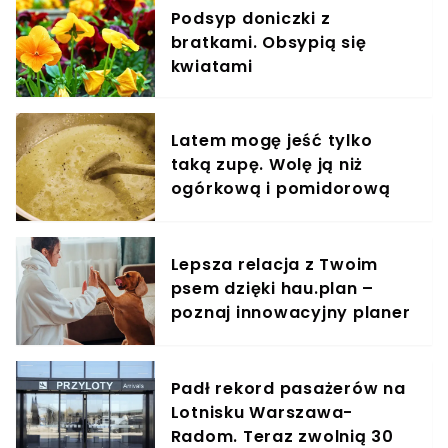
Podsyp doniczki z
bratkami. Obsypią się
kwiatami
Latem mogę jeść tylko
taką zupę. Wolę ją niż
ogórkową i pomidorową
razem wzięte
Lepsza relacja z Twoim
psem dzięki hau.plan –
poznaj innowacyjny planer
treningowy
Padł rekord pasażerów na
Lotnisku Warszawa-
Radom. Teraz zwolnią 30