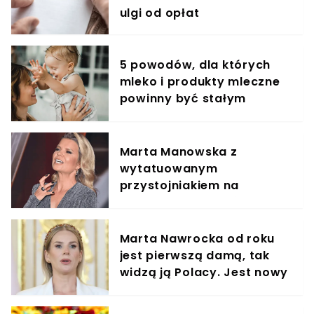
ulgi od opłat
5 powodów, dla których
mleko i produkty mleczne
powinny być stałym
elementem diety roczniaka
Marta Manowska z
wytatuowanym
przystojniakiem na
wakacjach. Czułość to
mało powiedziane
Marta Nawrocka od roku
jest pierwszą damą, tak
widzą ją Polacy. Jest nowy
sondaż