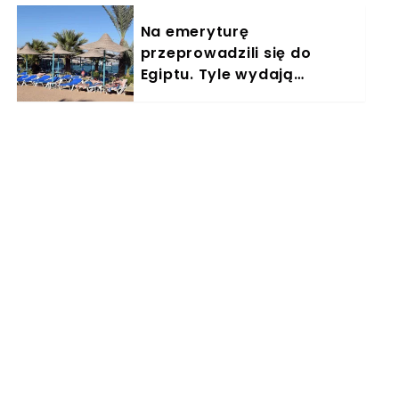
Na emeryturę
przeprowadzili się do
Egiptu. Tyle wydają
miesięcznie. "Jemy
głównie w restauracjach"