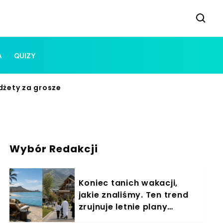
A
QUIZY
dżety za grosze
Wybór Redakcji
Koniec tanich wakacji,
jakie znaliśmy. Ten trend
zrujnuje letnie plany
Polaków