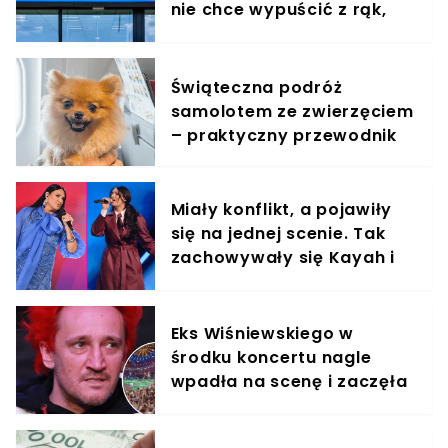
nie chce wypuścić z rąk,
jest zachwycony
Świąteczna podróż
samolotem ze zwierzęciem
– praktyczny przewodnik
Miały konflikt, a pojawiły
się na jednej scenie. Tak
zachowywały się Kayah i
Viki Gabor
Eks Wiśniewskiego w
środku koncertu nagle
wpadła na scenę i zaczęła
krzyczeć. Publika zamarła