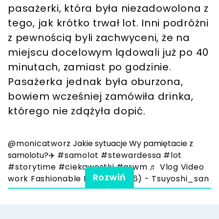
pasażerki, która była niezadowolona z
tego, jak krótko trwał lot. Inni podróżni
z pewnością byli zachwyceni, że na
miejscu docelowym lądowali już po 40
minutach, zamiast po godzinie.
Pasażerka jednak była oburzona,
bowiem wcześniej zamówiła drinka,
którego nie zdążyła dopić.
@monicatworz
Jakie sytuacje Wy pamiętacie z
samolotu?✈️
#samolot
#stewardessa
#lot
#storytime
#ciekawostki
#grwm
♬ Vlog Video
Rozwiń
work Fashionable BGM(847726) - Tsuyoshi_san