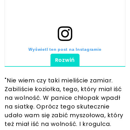
Wyświetl ten post na Instagramie
Rozwiń
"Nie wiem czy taki mieliście zamiar.
Zabiliście koziołka, tego, który miał iść
na wolność. W panice chłopak wpadł
na siatkę. Oprócz tego skutecznie
udało wam się zabić myszołowa, który
Post udostępniony przez Fundacja Puchaczówka (@fundacjapuchaczowka)
też miał iść na wolność. I krogulca.