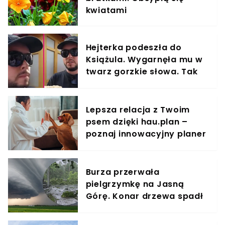
kwiatami
Hejterka podeszła do
Książula. Wygarnęła mu w
twarz gorzkie słowa. Tak
zareagował
Lepsza relacja z Twoim
psem dzięki hau.plan –
poznaj innowacyjny planer
treningowy
Burza przerwała
pielgrzymkę na Jasną
Górę. Konar drzewa spadł
na uczestników, są ranni