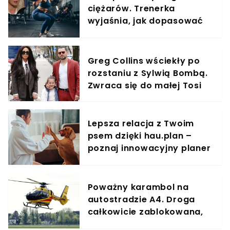
ciężarów. Trenerka
wyjaśnia, jak dopasować
trening do kobiecego
organizmu
Greg Collins wściekły po
rozstaniu z Sylwią Bombą.
Zwraca się do małej Tosi
Lepsza relacja z Twoim
psem dzięki hau.plan –
poznaj innowacyjny planer
treningowy
Poważny karambol na
autostradzie A4. Droga
całkowicie zablokowana,
lądował śmigłowiec LPR