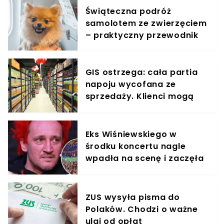
Świąteczna podróż
samolotem ze zwierzęciem
– praktyczny przewodnik
GIS ostrzega: cała partia
napoju wycofana ze
sprzedaży. Klienci mogą
otrzymać zwrot pieniędzy
Eks Wiśniewskiego w
środku koncertu nagle
wpadła na scenę i zaczęła
krzyczeć. Publika zamarła
ZUS wysyła pisma do
Polaków. Chodzi o ważne
ulgi od opłat