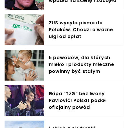
wpadła na scenę i zaczęła
krzyczeć. Publika zamarła
ZUS wysyła pisma do
Polaków. Chodzi o ważne
ulgi od opłat
5 powodów, dla których
mleko i produkty mleczne
powinny być stałym
elementem diety roczniaka
Ekipa "TzG" bez Iwony
Pavlović! Polsat podał
oficjalny powód