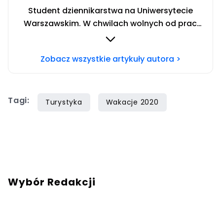
Student dziennikarstwa na Uniwersytecie
Warszawskim. W chwilach wolnych od prac
redakcyjnych, pisze dalej, tylko bardziej
hobbystycznie. Poza klawiaturą czyta, głównie
Zobacz wszystkie artykuły autora >
o szerokopojętym Wschodzie. Chcesz się ze
mną skontaktować? Napisz adresowaną do
mnie wiadomość na mail:
redakcja@turysci.pl
.
Tagi:
Turystyka
Wakacje 2020
Wybór Redakcji