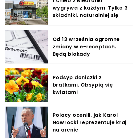
1 chleb z Biedronki
wygrywa z każdym. Tylko 3
składniki, naturalniej się
nie da
Od 13 września ogromne
zmiany w e-receptach.
Będą blokady
Podsyp doniczki z
bratkami. Obsypią się
kwiatami
Polacy ocenili, jak Karol
Nawrocki reprezentuje kraj
na arenie
międzynarodowej. Wyniki