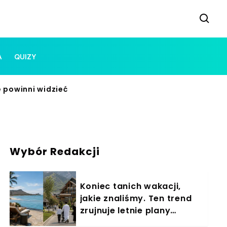
A
QUIZY
e powinni widzieć
Wybór Redakcji
Koniec tanich wakacji,
jakie znaliśmy. Ten trend
zrujnuje letnie plany
Polaków