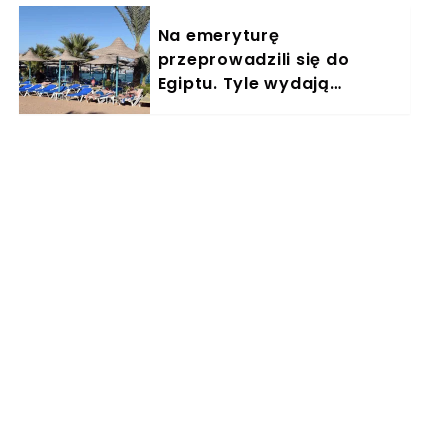
Na emeryturę
przeprowadzili się do
Egiptu. Tyle wydają
miesięcznie. "Jemy
głównie w restauracjach"