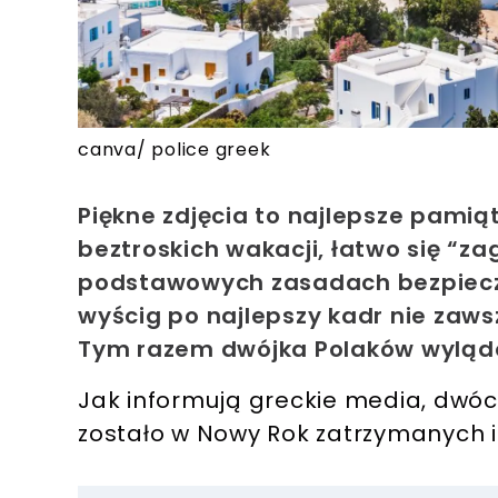
canva/ police greek
Piękne zdjęcia to najlepsze pamią
beztroskich wakacji, łatwo się “z
podstawowych zasadach bezpieczeń
wyścig po najlepszy kadr nie zaws
Tym razem dwójka Polaków wylądow
Jak informują greckie media, dwóch 
zostało w Nowy Rok zatrzymanych 