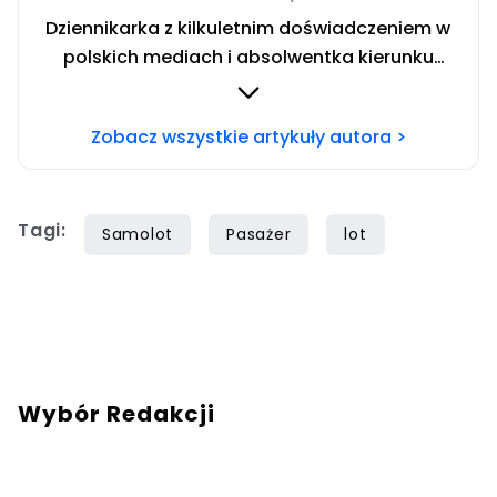
Dziennikarka z kilkuletnim doświadczeniem w
polskich mediach i absolwentka kierunku
Dziennikarstwo i Komunikacja Społeczna w
Społecznej Akademii Nauk w Warszawie.
Zobacz wszystkie artykuły autora >
Miłośniczka włoskich regionów. Uwielbiam
dzielić się wskazówkami dotyczącymi
budżetowego podróżowania po świecie.
Tagi:
Samolot
Pasażer
lot
Wybór Redakcji