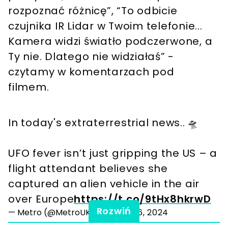
rozpoznać różnicę”, “To odbicie
czujnika IR Lidar w Twoim telefonie...
Kamera widzi światło podczerwone, a
Ty nie. Dlatego nie widziałaś” -
czytamy w komentarzach pod
filmem.
In today's extraterrestrial news.. 🛸
UFO fever isn’t just gripping the US – a
flight attendant believes she
captured an alien vehicle in the air
over Europe
https://t.co/9tHx8hkrwD
Rozwiń
— Metro (@MetroUK)
January 16, 2024