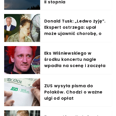
II stopnia
Donald Tusk: „Ledwo żyję”.
Ekspert ostrzega: upał
może ujawnić chorobę, o
której nie masz pojęcia
Eks Wiśniewskiego w
środku koncertu nagle
wpadła na scenę i zaczęła
krzyczeć. Publika zamarła
ZUS wysyła pisma do
Polaków. Chodzi o ważne
ulgi od opłat