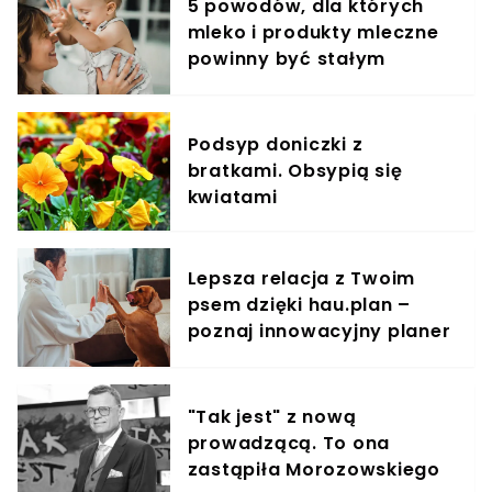
5 powodów, dla których
mleko i produkty mleczne
powinny być stałym
elementem diety roczniaka
Podsyp doniczki z
bratkami. Obsypią się
kwiatami
Lepsza relacja z Twoim
psem dzięki hau.plan –
poznaj innowacyjny planer
treningowy
"Tak jest" z nową
prowadzącą. To ona
zastąpiła Morozowskiego