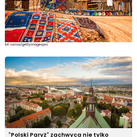
fot. canva/gettyimagespro
"Polski Paryż" zachwyca nie tylko