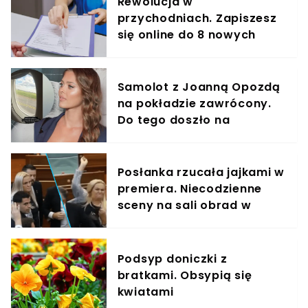
Rewolucja w
przychodniach. Zapiszesz
się online do 8 nowych
specjalistów
Samolot z Joanną Opozdą
na pokładzie zawrócony.
Do tego doszło na
pokładzie
Posłanka rzucała jajkami w
premiera. Niecodzienne
sceny na sali obrad w
Kosowie
Podsyp doniczki z
bratkami. Obsypią się
kwiatami