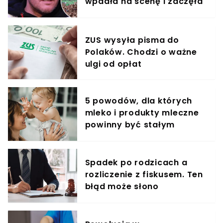
wpadła na scenę i zaczęła
krzyczeć. Publika zamarła
ZUS wysyła pisma do
Polaków. Chodzi o ważne
ulgi od opłat
5 powodów, dla których
mleko i produkty mleczne
powinny być stałym
elementem diety roczniaka
Spadek po rodzicach a
rozliczenie z fiskusem. Ten
błąd może słono
kosztować