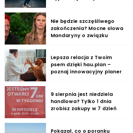
trening do kobiecego
organizmu
Nie będzie szczęśliwego
zakończenia? Mocne słowa
Mandaryny o związku
Lepsza relacja z Twoim
psem dzięki hau.plan –
poznaj innowacyjny planer
treningowy
9 sierpnia jest niedziela
handlowa? Tylko 1 dnia
zrobisz zakupy w 7 dzień
tygodnia
Pokazał, co o poranku