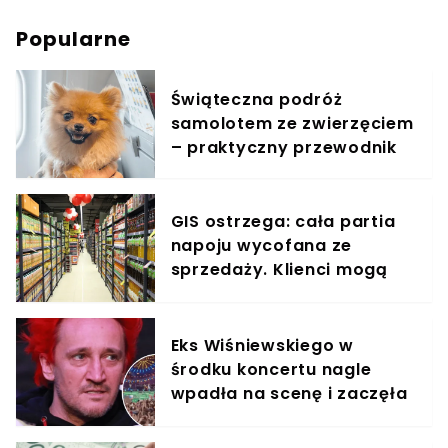
Popularne
Świąteczna podróż
samolotem ze zwierzęciem
– praktyczny przewodnik
GIS ostrzega: cała partia
napoju wycofana ze
sprzedaży. Klienci mogą
otrzymać zwrot pieniędzy
Eks Wiśniewskiego w
środku koncertu nagle
wpadła na scenę i zaczęła
krzyczeć. Publika zamarła