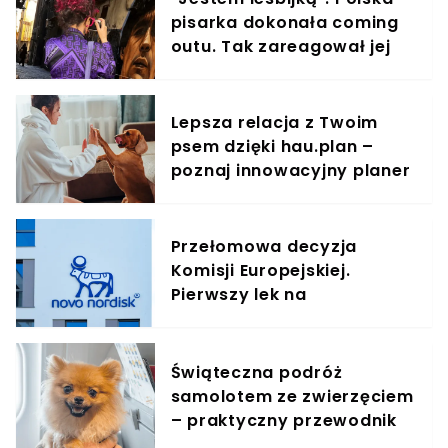
pisarka dokonała coming
outu. Tak zareagował jej
syn
Lepsza relacja z Twoim
psem dzięki hau.plan –
poznaj innowacyjny planer
treningowy
Przełomowa decyzja
Komisji Europejskiej.
Pierwszy lek na
odchudzanie w tabletce
zatwierdzony w UE
Świąteczna podróż
samolotem ze zwierzęciem
– praktyczny przewodnik