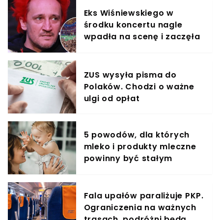
Eks Wiśniewskiego w
środku koncertu nagle
wpadła na scenę i zaczęła
krzyczeć. Publika zamarła
ZUS wysyła pisma do
Polaków. Chodzi o ważne
ulgi od opłat
5 powodów, dla których
mleko i produkty mleczne
powinny być stałym
elementem diety roczniaka
Fala upałów paraliżuje PKP.
Ograniczenia na ważnych
trasach, podróżni będą