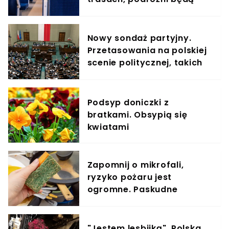
jechać dłużej
Nowy sondaż partyjny.
Przetasowania na polskiej
scenie politycznej, takich
wyników nie było od lat
Podsyp doniczki z
bratkami. Obsypią się
kwiatami
Zapomnij o mikrofali,
ryzyko pożaru jest
ogromne. Paskudne
bakterie z gąbki usuwam
tak
"Jestem lesbijką". Polska