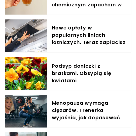
chemicznym zapachem w
znanym napoju
Nowe opłaty w
popularnych liniach
lotniczych. Teraz zapłacisz
za umieszczenie bagażu w
schowku
Podsyp doniczki z
bratkami. Obsypią się
kwiatami
Menopauza wymaga
ciężarów. Trenerka
wyjaśnia, jak dopasować
trening do kobiecego
organizmu