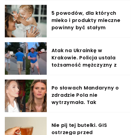
5 powodów, dla których
mleko i produkty mleczne
powinny być stałym
elementem diety roczniaka
Atak na Ukrainkę w
Krakowie. Policja ustala
tożsamość mężczyzny z
nagrania
Po słowach Mandaryny o
zdradzie Pola nie
wytrzymała. Tak
odpowiedziała
Nie pij tej butelki. GIS
ostrzega przed